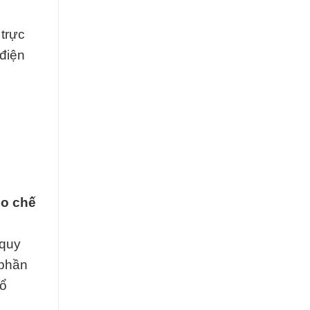
 trực
điện
ho chế
 quy
 phần
tổ