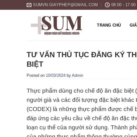
Skip
SUMVN.GIAYPHEP@GMAIL.COM
08:00 - 17:00
to
content
TRANG CHỦ
GI
TƯ VẤN THỦ TỤC ĐĂNG KÝ T
BIỆT
Posted on
10/03/2024
by
Admin
Thực phẩm dùng cho chế độ ăn đặc biệt (
người già và các đối tượng đặc biệt khác
(CODEX) là những thực phẩm được chế bi
đáp ứng các yêu cầu về chế độ ăn đặc thù 
loạn cụ thể của người sử dụng. Thành phầ
của những thực phẩm thông thường cùng 