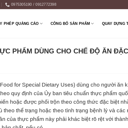
0975305190 / 0912772398
ẤY PHÉP QUẢNG CÁO
CÔNG BỐ SẢN PHẨM
QUAY DỰNG 
HỰC PHẨM DÙNG CHO CHẾ ĐỘ ĂN ĐẶ
Food for Special Dietary Uses) dùng cho người ăn k
 theo quy định của Ủy ban tiêu chuẩn thực phẩm quố
ến hoặc được phối trộn theo công thức đặc biệt n
theo thể trạng hoặc theo tình trạng bệnh lý và các r
n của thực phẩm này phải khác biệt rõ rệt với thàn
bản chất, nếu có.