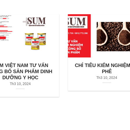
M VIỆT NAM TƯ VẤN
CHỈ TIÊU KIỂM NGHIỆ
G BỐ SẢN PHẨM DINH
PHÊ
DƯỠNG Y HỌC
Th3 10, 2024
Th3 10, 2024