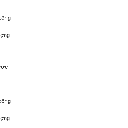
công
ượng
ước
công
ượng