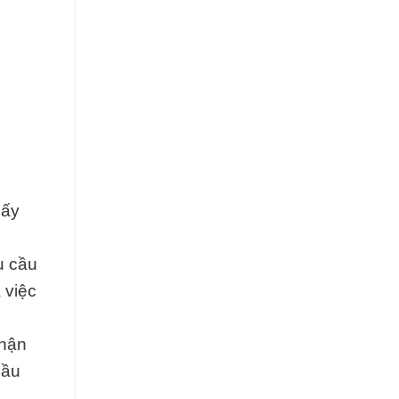
iấy
u cầu
 việc
nhận
cầu