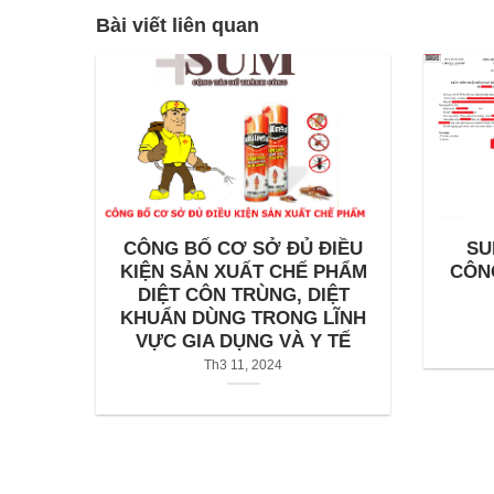
Bài viết liên quan
CÔNG BỐ CƠ SỞ ĐỦ ĐIỀU
SU
KIỆN SẢN XUẤT CHẾ PHẨM
CÔN
DIỆT CÔN TRÙNG, DIỆT
KHUẨN DÙNG TRONG LĨNH
VỰC GIA DỤNG VÀ Y TẾ
Th3 11, 2024