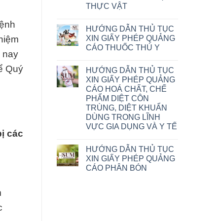
THỰC VẬT
bệnh
HƯỚNG DẪN THỦ TỤC
XIN GIẤY PHÉP QUẢNG
ghiệm
CÁO THUỐC THÚ Y
m nay
để Quý
HƯỚNG DẪN THỦ TỤC
XIN GIẤY PHÉP QUẢNG
CÁO HOÁ CHẤT, CHẾ
PHẨM DIỆT CÔN
TRÙNG, DIỆT KHUẨN
DÙNG TRONG LĨNH
VỰC GIA DỤNG VÀ Y TẾ
ị các
HƯỚNG DẪN THỦ TỤC
XIN GIẤY PHÉP QUẢNG
CÁO PHÂN BÓN
m
c