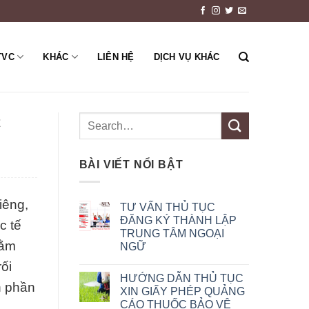
TVC
KHÁC
LIÊN HỆ
DỊCH VỤ KHÁC
C
BÀI VIẾT NỔI BẬT
iêng,
TƯ VẤN THỦ TỤC
ĐĂNG KÝ THÀNH LẬP
c tế
TRUNG TÂM NGOẠI
hằm
NGỮ
ối
HƯỚNG DẪN THỦ TỤC
h phần
XIN GIẤY PHÉP QUẢNG
CÁO THUỐC BẢO VỆ