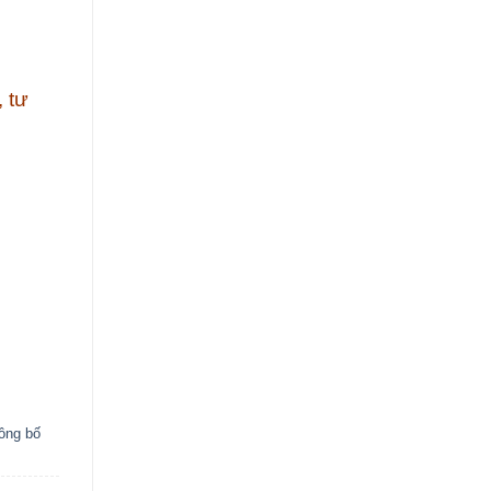
 tư
ông bố