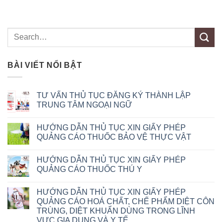
BÀI VIẾT NỔI BẬT
TƯ VẤN THỦ TỤC ĐĂNG KÝ THÀNH LẬP
TRUNG TÂM NGOẠI NGỮ
HƯỚNG DẪN THỦ TỤC XIN GIẤY PHÉP
QUẢNG CÁO THUỐC BẢO VỆ THỰC VẬT
HƯỚNG DẪN THỦ TỤC XIN GIẤY PHÉP
QUẢNG CÁO THUỐC THÚ Y
HƯỚNG DẪN THỦ TỤC XIN GIẤY PHÉP
QUẢNG CÁO HOÁ CHẤT, CHẾ PHẨM DIỆT CÔN
TRÙNG, DIỆT KHUẨN DÙNG TRONG LĨNH
VỰC GIA DỤNG VÀ Y TẾ