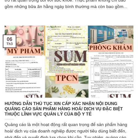
trò rất quan trọng đối với sức khoẻ. Thực phẩm không chỉ bao
gồm những bữa ăn hằng ngày bình thường mà còn bao gồm...
06
Th3
HƯỚNG DẪN THỦ TỤC XIN CẤP XÁC NHẬN NỘI DUNG
QUẢNG CÁO SẢN PHẨM/ HÀNG HOÁ/ DỊCH VỤ ĐẶC BIỆT
THUỘC LĨNH VỰC QUẢN LÝ CỦA BỘ Y TẾ
Quảng cáo là một hoạt động rất quan trọng để sản phẩm hàng
hoá/ dịch vụ của doanh nghiệp được người tiêu dùng biết đến,
nhớ đến và quyết định lựa chọn khi cần. Tuy nhiên, quảng cáo