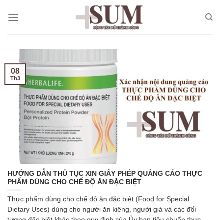
Skip
to
content
08
Th3
HƯỚNG DẪN THỦ TỤC XIN GIẤY PHÉP QUẢNG CÁO THỰC
PHẨM DÙNG CHO CHẾ ĐỘ ĂN ĐẶC BIỆT
Thực phẩm dùng cho chế độ ăn đặc biệt (Food for Special
Dietary Uses) dùng cho người ăn kiêng, người già và các đối
tượng đặc biệt khác theo quy định của Ủy ban tiêu chuẩn thực