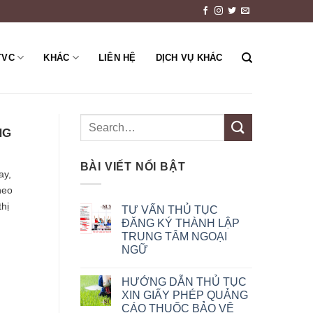
TVC
KHÁC
LIÊN HỆ
DỊCH VỤ KHÁC
NG
BÀI VIẾT NỔI BẬT
ay,
heo
hị
TƯ VẤN THỦ TỤC
ĐĂNG KÝ THÀNH LẬP
TRUNG TÂM NGOẠI
NGỮ
HƯỚNG DẪN THỦ TỤC
XIN GIẤY PHÉP QUẢNG
CÁO THUỐC BẢO VỆ