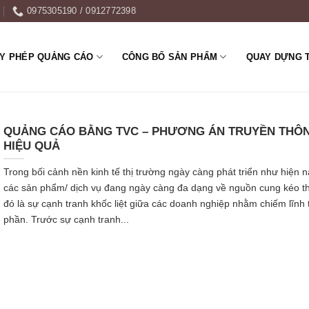
0975305190 / 0912772398
ẤY PHÉP QUẢNG CÁO
CÔNG BỐ SẢN PHẨM
QUAY DỰNG 
QUẢNG CÁO BẰNG TVC – PHƯƠNG ÁN TRUYỀN THÔ
HIỆU QUẢ
Trong bối cảnh nền kinh tế thị trường ngày càng phát triển như hiện n
các sản phẩm/ dịch vụ đang ngày càng đa dạng về nguồn cung kéo t
đó là sự cạnh tranh khốc liệt giữa các doanh nghiệp nhằm chiếm lĩnh t
phần. Trước sự cạnh tranh...