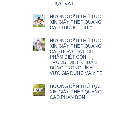
THỰC VẬT
HƯỚNG DẪN THỦ TỤC
XIN GIẤY PHÉP QUẢNG
CÁO THUỐC THÚ Y
HƯỚNG DẪN THỦ TỤC
XIN GIẤY PHÉP QUẢNG
CÁO HOÁ CHẤT, CHẾ
PHẨM DIỆT CÔN
TRÙNG, DIỆT KHUẨN
DÙNG TRONG LĨNH
VỰC GIA DỤNG VÀ Y TẾ
HƯỚNG DẪN THỦ TỤC
XIN GIẤY PHÉP QUẢNG
CÁO PHÂN BÓN