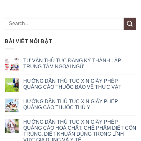
BÀI VIẾT NỔI BẬT
TƯ VẤN THỦ TỤC ĐĂNG KÝ THÀNH LẬP
TRUNG TÂM NGOẠI NGỮ
HƯỚNG DẪN THỦ TỤC XIN GIẤY PHÉP
QUẢNG CÁO THUỐC BẢO VỆ THỰC VẬT
HƯỚNG DẪN THỦ TỤC XIN GIẤY PHÉP
QUẢNG CÁO THUỐC THÚ Y
HƯỚNG DẪN THỦ TỤC XIN GIẤY PHÉP
QUẢNG CÁO HOÁ CHẤT, CHẾ PHẨM DIỆT CÔN
TRÙNG, DIỆT KHUẨN DÙNG TRONG LĨNH
VỰC GIA DỤNG VÀ Y TẾ