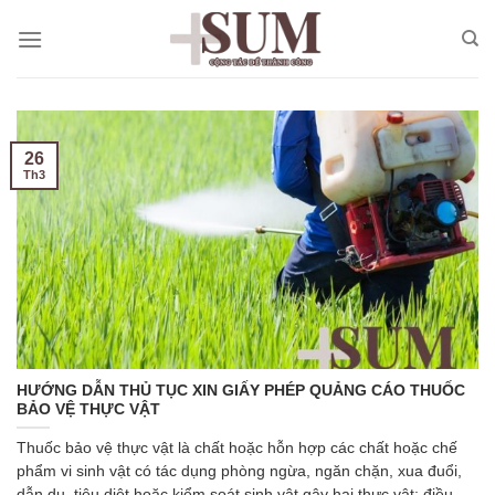
Skip
to
content
26
Th3
HƯỚNG DẪN THỦ TỤC XIN GIẤY PHÉP QUẢNG CÁO THUỐC
BẢO VỆ THỰC VẬT
Thuốc bảo vệ thực vật là chất hoặc hỗn hợp các chất hoặc chế
phẩm vi sinh vật có tác dụng phòng ngừa, ngăn chặn, xua đuổi,
dẫn dụ, tiêu diệt hoặc kiểm soát sinh vật gây hại thực vật; điều