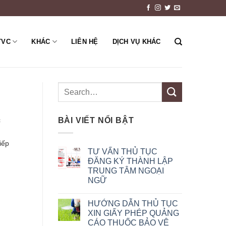
TVC
KHÁC
LIÊN HỆ
DỊCH VỤ KHÁC
BÀI VIẾT NỔI BẬT
c
iếp
TƯ VẤN THỦ TỤC
ĐĂNG KÝ THÀNH LẬP
TRUNG TÂM NGOẠI
NGỮ
HƯỚNG DẪN THỦ TỤC
XIN GIẤY PHÉP QUẢNG
CÁO THUỐC BẢO VỆ