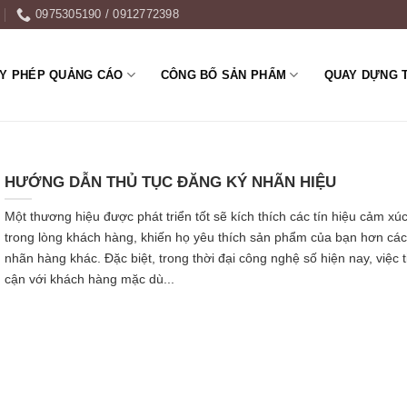
0975305190 / 0912772398
ẤY PHÉP QUẢNG CÁO
CÔNG BỐ SẢN PHẨM
QUAY DỰNG 
HƯỚNG DẪN THỦ TỤC ĐĂNG KÝ NHÃN HIỆU
Một thương hiệu được phát triển tốt sẽ kích thích các tín hiệu cảm xú
trong lòng khách hàng, khiến họ yêu thích sản phẩm của bạn hơn các
nhãn hàng khác. Đặc biệt, trong thời đại công nghệ số hiện nay, việc t
cận với khách hàng mặc dù...