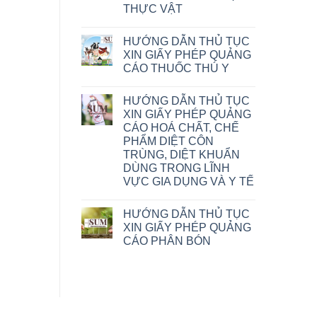
THỰC VẬT
HƯỚNG DẪN THỦ TỤC
XIN GIẤY PHÉP QUẢNG
CÁO THUỐC THÚ Y
HƯỚNG DẪN THỦ TỤC
XIN GIẤY PHÉP QUẢNG
CÁO HOÁ CHẤT, CHẾ
PHẨM DIỆT CÔN
TRÙNG, DIỆT KHUẨN
DÙNG TRONG LĨNH
VỰC GIA DỤNG VÀ Y TẾ
HƯỚNG DẪN THỦ TỤC
XIN GIẤY PHÉP QUẢNG
CÁO PHÂN BÓN