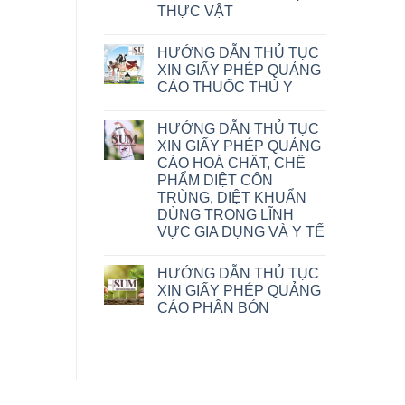
THỰC VẬT
HƯỚNG DẪN THỦ TỤC
XIN GIẤY PHÉP QUẢNG
CÁO THUỐC THÚ Y
HƯỚNG DẪN THỦ TỤC
XIN GIẤY PHÉP QUẢNG
CÁO HOÁ CHẤT, CHẾ
PHẨM DIỆT CÔN
TRÙNG, DIỆT KHUẨN
DÙNG TRONG LĨNH
VỰC GIA DỤNG VÀ Y TẾ
HƯỚNG DẪN THỦ TỤC
XIN GIẤY PHÉP QUẢNG
CÁO PHÂN BÓN