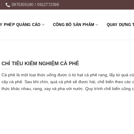
0975305190 / 0912772398
ẤY PHÉP QUẢNG CÁO
CÔNG BỐ SẢN PHẨM
QUAY DỰNG 
CHỈ TIÊU KIỂM NGHIỆM CÀ PHÊ
Cà phê là một loại thức uống được ủ từ hạt cà phê rang, lấy từ quả c
cây cà phê. Sau khi chín, quả cà phê sẽ được hái, chế biến theo các 
thức khác nhau, rang, xay và pha với nước. Quy trình chế biến cũng c