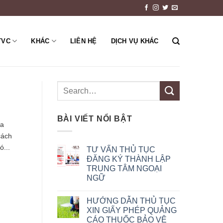
TVC
KHÁC
LIÊN HỆ
DỊCH VỤ KHÁC
BÀI VIẾT NỔI BẬT
ủa
cách
ó...
TƯ VẤN THỦ TỤC
ĐĂNG KÝ THÀNH LẬP
TRUNG TÂM NGOẠI
NGỮ
HƯỚNG DẪN THỦ TỤC
XIN GIẤY PHÉP QUẢNG
CÁO THUỐC BẢO VỆ