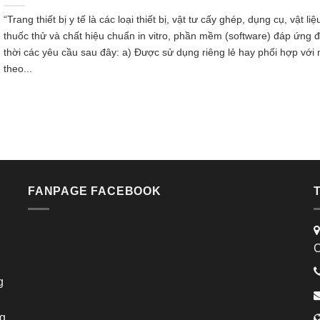
“Trang thiết bị y tế là các loại thiết bị, vật tư cấy ghép, dụng cụ, vật liệ
thuốc thử và chất hiệu chuẩn in vitro, phần mềm (software) đáp ứng 
thời các yêu cầu sau đây: a) Được sử dụng riêng lẻ hay phối hợp với
theo...
FANPAGE FACEBOOK
C
g
ng