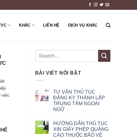
TVC
KHÁC
LIÊN HỆ
DỊCH VỤ KHÁC
M
ỰC
BÀI VIẾT NỔI BẬT
iệt
iếp
TƯ VẤN THỦ TỤC
 việc
ĐĂNG KÝ THÀNH LẬP
TRUNG TÂM NGOẠI
NGỮ
HƯỚNG DẪN THỦ TỤC
XIN GIẤY PHÉP QUẢNG
CHẾ
CÁO THUỐC BẢO VỆ