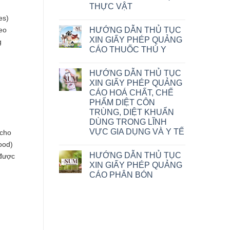
THỰC VẬT
es)
HƯỚNG DẪN THỦ TỤC
eo
XIN GIẤY PHÉP QUẢNG
g
CÁO THUỐC THÚ Y
HƯỚNG DẪN THỦ TỤC
XIN GIẤY PHÉP QUẢNG
CÁO HOÁ CHẤT, CHẾ
PHẨM DIỆT CÔN
TRÙNG, DIỆT KHUẨN
DÙNG TRONG LĨNH
VỰC GIA DỤNG VÀ Y TẾ
 cho
ood)
HƯỚNG DẪN THỦ TỤC
 được
XIN GIẤY PHÉP QUẢNG
CÁO PHÂN BÓN