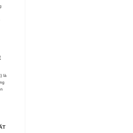
g
ó
Ệ
) là
àng
on
ẤT