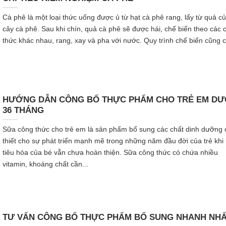
Cà phê là một loại thức uống được ủ từ hạt cà phê rang, lấy từ quả c
cây cà phê. Sau khi chín, quả cà phê sẽ được hái, chế biến theo các 
thức khác nhau, rang, xay và pha với nước. Quy trình chế biến cũng c
HƯỚNG DẪN CÔNG BỐ THỰC PHẨM CHO TRẺ EM DƯ
36 THÁNG
Sữa công thức cho trẻ em là sản phẩm bổ sung các chất dinh dưỡng 
thiết cho sự phát triển mạnh mẽ trong những năm đầu đời của trẻ khi
tiêu hóa của bé vẫn chưa hoàn thiện. Sữa công thức có chứa nhiều
vitamin, khoáng chất cần...
TƯ VẤN CÔNG BỐ THỰC PHẨM BỔ SUNG NHANH NH