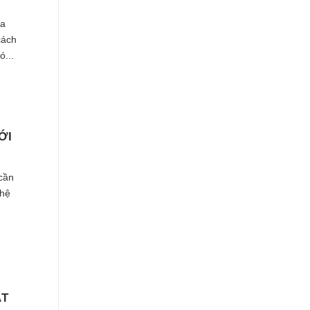
ủa
cách
ó...
ỚI
cần
 hệ
ẤT