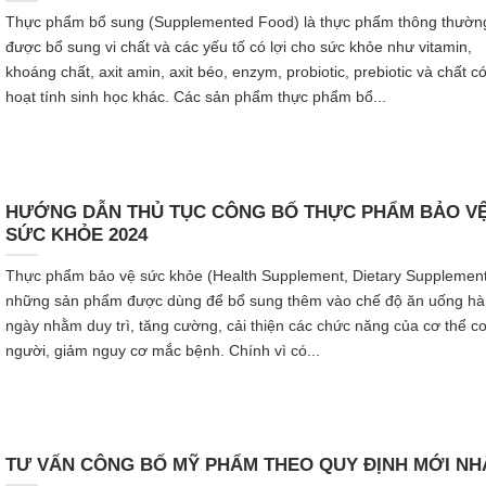
Thực phẩm bổ sung (Supplemented Food) là thực phẩm thông thườn
được bổ sung vi chất và các yếu tố có lợi cho sức khỏe như vitamin,
khoáng chất, axit amin, axit béo, enzym, probiotic, prebiotic và chất c
hoạt tính sinh học khác. Các sản phẩm thực phẩm bổ...
HƯỚNG DẪN THỦ TỤC CÔNG BỐ THỰC PHẨM BẢO V
SỨC KHỎE 2024
Thực phẩm bảo vệ sức khỏe (Health Supplement, Dietary Supplement
những sản phẩm được dùng để bổ sung thêm vào chế độ ăn uống h
ngày nhằm duy trì, tăng cường, cải thiện các chức năng của cơ thể c
người, giảm nguy cơ mắc bệnh. Chính vì có...
TƯ VẤN CÔNG BỐ MỸ PHẨM THEO QUY ĐỊNH MỚI NH