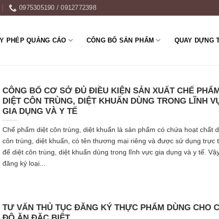
0975305190 / 0912772398
ẤY PHÉP QUẢNG CÁO
CÔNG BỐ SẢN PHẨM
QUAY DỰNG 
CÔNG BỐ CƠ SỞ ĐỦ ĐIỀU KIỆN SẢN XUẤT CHẾ PHẨ
DIỆT CÔN TRÙNG, DIỆT KHUẨN DÙNG TRONG LĨNH V
GIA DỤNG VÀ Y TẾ
Chế phẩm diệt côn trùng, diệt khuẩn là sản phẩm có chứa hoạt chất d
côn trùng, diệt khuẩn, có tên thương mại riêng và được sử dụng trực t
để diệt côn trùng, diệt khuẩn dùng trong lĩnh vực gia dụng và y tế. Vậy
đăng ký loại...
TƯ VẤN THỦ TỤC ĐĂNG KÝ THỰC PHẨM DÙNG CHO 
ĐỘ ĂN ĐẶC BIỆT