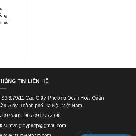
u,
đồng
 nhau
THÔNG TIN LIÊN HỆ
Số 3/79/11 Cầu Giấy, Phường Quan Hoa, Quận
ầu Giấy, Thành phố Hà Nội, Việt Nam.
0975305190
/
0912772398
sumvn.giayphep@gmail.com
www.sumvietnam.com