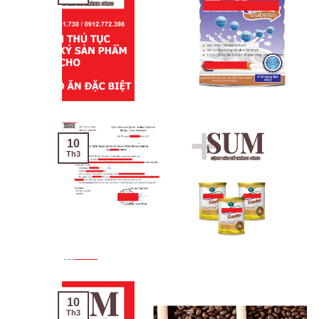
10
Th3
10
Th3