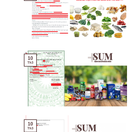
10
Th3
10
Th3