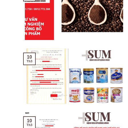
10
Th3
10
Th3