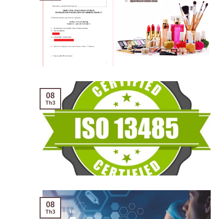
08
Th3
08
Th3