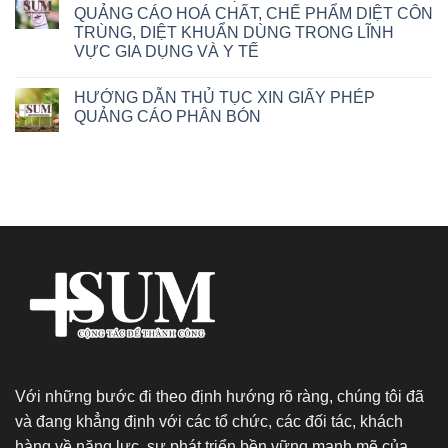
QUẢNG CÁO HOÁ CHẤT, CHẾ PHẨM DIỆT CÔN
TRÙNG, DIỆT KHUẨN DÙNG TRONG LĨNH
VỰC GIA DỤNG VÀ Y TẾ
HƯỚNG DẪN THỦ TỤC XIN GIẤY PHÉP
QUẢNG CÁO PHÂN BÓN
Với những bước đi theo định hướng rõ ràng, chúng tôi đã
và đang khẳng định với các tổ chức, các đối tác, khách
hàng về năng lực, sự phát triển bền vững mạnh mẽ của