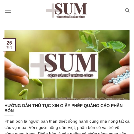
Skip
to
content
26
Th3
HƯỚNG DẪN THỦ TỤC XIN GIẤY PHÉP QUẢNG CÁO PHÂN
BÓN
Phân bón là người bạn thân thiết đồng hành cùng nhà nông tất cả
các vụ mùa. Với người nông dân Việt, phân bón có vai trò vô
cùng quan trọng. Phân bón là sản phẩm có chức năng cung cấp