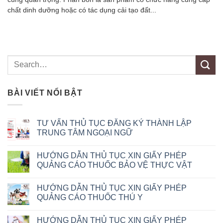
chất dinh dưỡng hoặc có tác dụng cải tạo đất...
BÀI VIẾT NỔI BẬT
TƯ VẤN THỦ TỤC ĐĂNG KÝ THÀNH LẬP
TRUNG TÂM NGOẠI NGỮ
HƯỚNG DẪN THỦ TỤC XIN GIẤY PHÉP
QUẢNG CÁO THUỐC BẢO VỆ THỰC VẬT
HƯỚNG DẪN THỦ TỤC XIN GIẤY PHÉP
QUẢNG CÁO THUỐC THÚ Y
HƯỚNG DẪN THỦ TỤC XIN GIẤY PHÉP