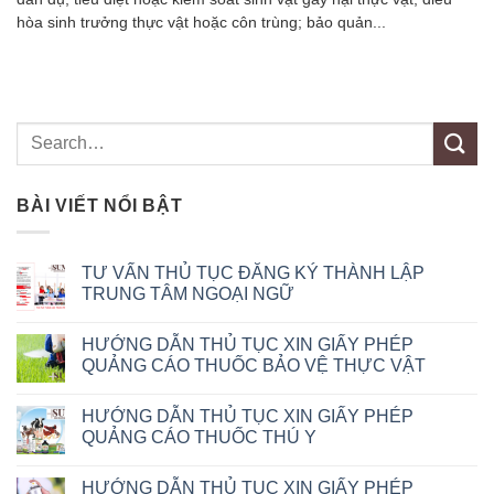
hòa sinh trưởng thực vật hoặc côn trùng; bảo quản...
BÀI VIẾT NỔI BẬT
TƯ VẤN THỦ TỤC ĐĂNG KÝ THÀNH LẬP
TRUNG TÂM NGOẠI NGỮ
HƯỚNG DẪN THỦ TỤC XIN GIẤY PHÉP
QUẢNG CÁO THUỐC BẢO VỆ THỰC VẬT
HƯỚNG DẪN THỦ TỤC XIN GIẤY PHÉP
QUẢNG CÁO THUỐC THÚ Y
HƯỚNG DẪN THỦ TỤC XIN GIẤY PHÉP