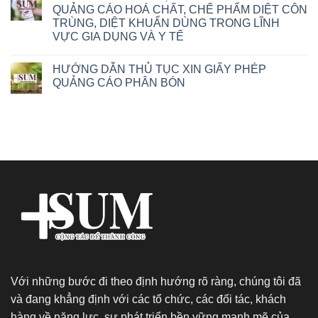
QUẢNG CÁO HOÁ CHẤT, CHẾ PHẨM DIỆT CÔN
TRÙNG, DIỆT KHUẨN DÙNG TRONG LĨNH
VỰC GIA DỤNG VÀ Y TẾ
HƯỚNG DẪN THỦ TỤC XIN GIẤY PHÉP
QUẢNG CÁO PHÂN BÓN
Với những bước đi theo định hướng rõ ràng, chúng tôi đã
và đang khẳng định với các tổ chức, các đối tác, khách
hàng về năng lực, sự phát triển bền vững mạnh mẽ của