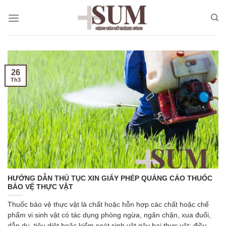
Skip
to
content
26
Th3
HƯỚNG DẪN THỦ TỤC XIN GIẤY PHÉP QUẢNG CÁO THUỐC
BẢO VỆ THỰC VẬT
Thuốc bảo vệ thực vật là chất hoặc hỗn hợp các chất hoặc chế
phẩm vi sinh vật có tác dụng phòng ngừa, ngăn chặn, xua đuổi,
dẫn dụ, tiêu diệt hoặc kiểm soát sinh vật gây hại thực vật; điều