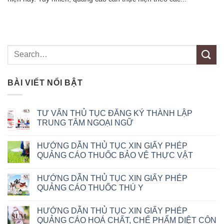
BÀI VIẾT NỔI BẬT
TƯ VẤN THỦ TỤC ĐĂNG KÝ THÀNH LẬP
TRUNG TÂM NGOẠI NGỮ
HƯỚNG DẪN THỦ TỤC XIN GIẤY PHÉP
QUẢNG CÁO THUỐC BẢO VỆ THỰC VẬT
HƯỚNG DẪN THỦ TỤC XIN GIẤY PHÉP
QUẢNG CÁO THUỐC THÚ Y
HƯỚNG DẪN THỦ TỤC XIN GIẤY PHÉP
QUẢNG CÁO HOÁ CHẤT, CHẾ PHẨM DIỆT CÔN