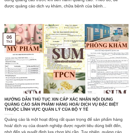
được quảng cáo dịch vụ khám, chữa bệnh của bệnh...
06
Th3
HƯỚNG DẪN THỦ TỤC XIN CẤP XÁC NHẬN NỘI DUNG
QUẢNG CÁO SẢN PHẨM/ HÀNG HOÁ/ DỊCH VỤ ĐẶC BIỆT
THUỘC LĨNH VỰC QUẢN LÝ CỦA BỘ Y TẾ
Quảng cáo là một hoạt động rất quan trọng để sản phẩm hàng
hoá/ dịch vụ của doanh nghiệp được người tiêu dùng biết đến,
nhớ đến và quyết định lựa chọn khi cần. Tuy nhiên, quảng cáo