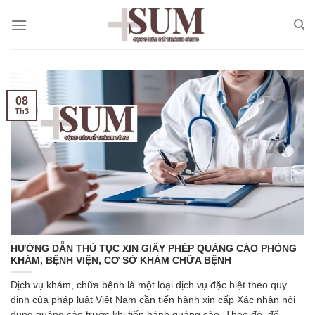
Skip
to
content
08
Th3
HƯỚNG DẪN THỦ TỤC XIN GIẤY PHÉP QUẢNG CÁO PHÒNG
KHÁM, BỆNH VIỆN, CƠ SỞ KHÁM CHỮA BỆNH
Dịch vụ khám, chữa bệnh là một loại dịch vụ đặc biệt theo quy
định của pháp luật Việt Nam cần tiến hành xin cấp Xác nhận nội
dung quảng cáo trước khi tiến hành quảng cáo. Theo đó, để