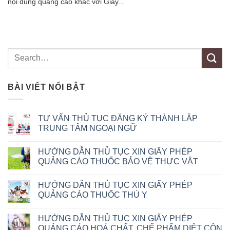
nội dung quảng cáo khác với Giấy...
BÀI VIẾT NỔI BẬT
TƯ VẤN THỦ TỤC ĐĂNG KÝ THÀNH LẬP
TRUNG TÂM NGOẠI NGỮ
HƯỚNG DẪN THỦ TỤC XIN GIẤY PHÉP
QUẢNG CÁO THUỐC BẢO VỆ THỰC VẬT
HƯỚNG DẪN THỦ TỤC XIN GIẤY PHÉP
QUẢNG CÁO THUỐC THÚ Y
HƯỚNG DẪN THỦ TỤC XIN GIẤY PHÉP
QUẢNG CÁO HOÁ CHẤT, CHẾ PHẨM DIỆT CÔN