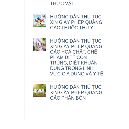
THỰC VẬT
HƯỚNG DẪN THỦ TỤC
XIN GIẤY PHÉP QUẢNG
CÁO THUỐC THÚ Y
HƯỚNG DẪN THỦ TỤC
XIN GIẤY PHÉP QUẢNG
CÁO HOÁ CHẤT, CHẾ
PHẨM DIỆT CÔN
TRÙNG, DIỆT KHUẨN
DÙNG TRONG LĨNH
VỰC GIA DỤNG VÀ Y TẾ
HƯỚNG DẪN THỦ TỤC
XIN GIẤY PHÉP QUẢNG
CÁO PHÂN BÓN