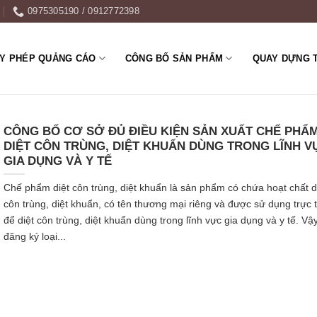
0975305190 / 0912772398
ẤY PHÉP QUẢNG CÁO
CÔNG BỐ SẢN PHẨM
QUAY DỰNG 
CÔNG BỐ CƠ SỞ ĐỦ ĐIỀU KIỆN SẢN XUẤT CHẾ PHẨ
DIỆT CÔN TRÙNG, DIỆT KHUẨN DÙNG TRONG LĨNH V
GIA DỤNG VÀ Y TẾ
Chế phẩm diệt côn trùng, diệt khuẩn là sản phẩm có chứa hoạt chất d
côn trùng, diệt khuẩn, có tên thương mại riêng và được sử dụng trực t
để diệt côn trùng, diệt khuẩn dùng trong lĩnh vực gia dụng và y tế. Vậy
đăng ký loại...