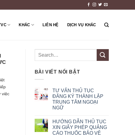
TVC
KHÁC
LIÊN HỆ
DỊCH VỤ KHÁC
M
ỰC
BÀI VIẾT NỔI BẬT
iệt
iếp
TƯ VẤN THỦ TỤC
 việc
ĐĂNG KÝ THÀNH LẬP
TRUNG TÂM NGOẠI
NGỮ
HƯỚNG DẪN THỦ TỤC
XIN GIẤY PHÉP QUẢNG
CÁO THUỐC BẢO VỆ